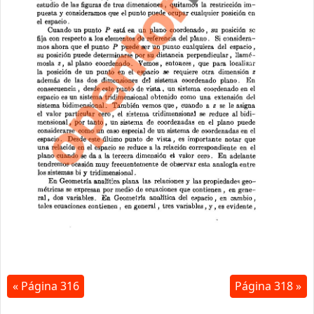
« Página 316
Página 318 »