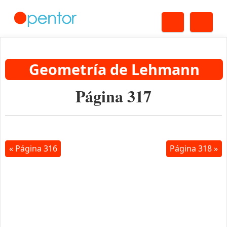
Buscar
Me
Geometría de Lehmann
Página 317
« Página 316
Página 318 »