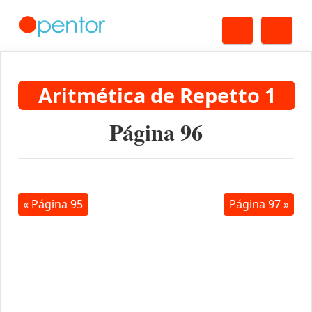
Buscar
Me
Aritmética de Repetto 1
Página 96
« Página 95
Página 97 »