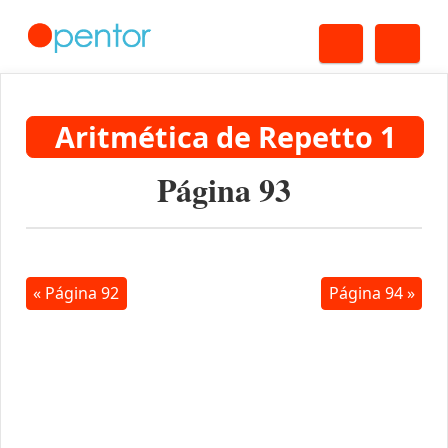
Buscar
Me
Aritmética de Repetto 1
Página 93
« Página 92
Página 94 »