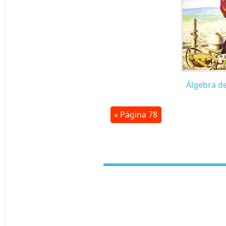
Álgebra d
« Página 78