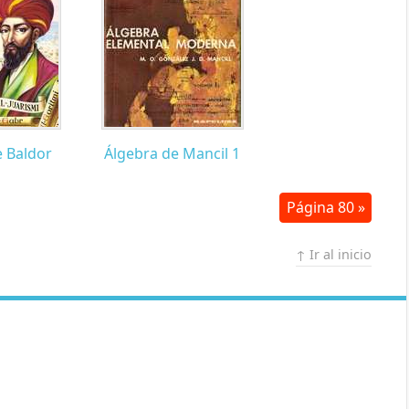
e Baldor
Álgebra de Mancil 1
Página 80 »
↑ Ir al inicio