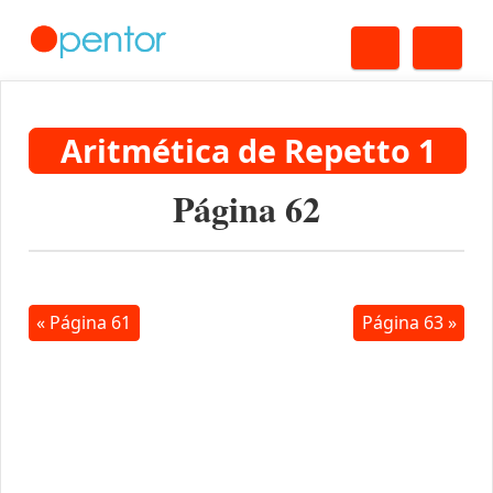
Buscar
Me
Aritmética de Repetto 1
Página 62
« Página 61
Página 63 »