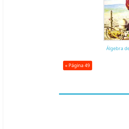
Álgebra d
« Página 49