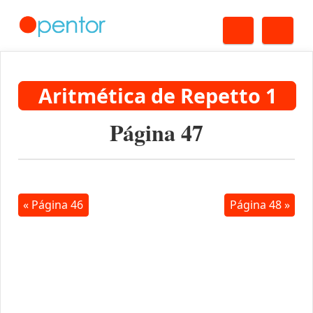
Buscar
Me
Aritmética de Repetto 1
Página 47
« Página 46
Página 48 »