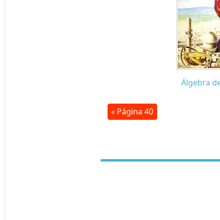
Álgebra d
« Página 40