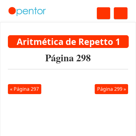
Buscar
Me
Aritmética de Repetto 1
Página 298
« Página 297
Página 299 »