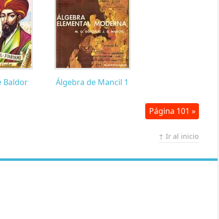
e Baldor
Álgebra de Mancil 1
Página 101 »
↑ Ir al inicio