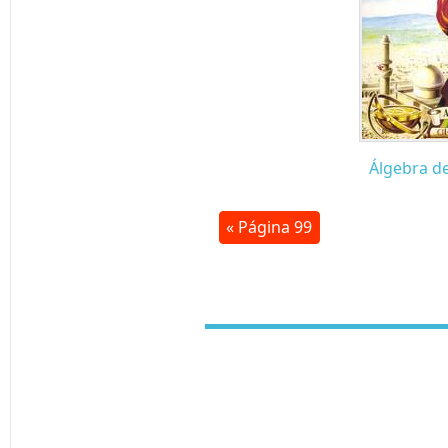
Álgebra d
« Página 99